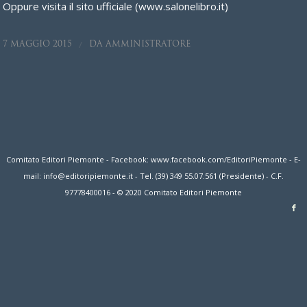
Oppure visita il sito ufficiale (
www.salonelibro.it)
/
7 MAGGIO 2015
DA
AMMINISTRATORE
Comitato Editori Piemonte - Facebook: www.facebook.com/EditoriPiemonte - E-
mail: info@editoripiemonte.it - Tel. (39) 349 55.07.561 (Presidente) - C.F.
97778400016 - © 2020 Comitato Editori Piemonte