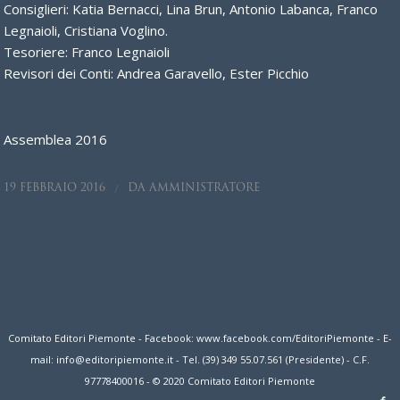
Consiglieri: Katia Bernacci, Lina Brun, Antonio Labanca, Franco
Legnaioli, Cristiana Voglino.
Tesoriere: Franco Legnaioli
Revisori dei Conti: Andrea Garavello, Ester Picchio
Assemblea 2016
/
19 FEBBRAIO 2016
DA
AMMINISTRATORE
Comitato Editori Piemonte - Facebook: www.facebook.com/EditoriPiemonte - E-
mail: info@editoripiemonte.it - Tel. (39) 349 55.07.561 (Presidente) - C.F.
97778400016 - © 2020 Comitato Editori Piemonte