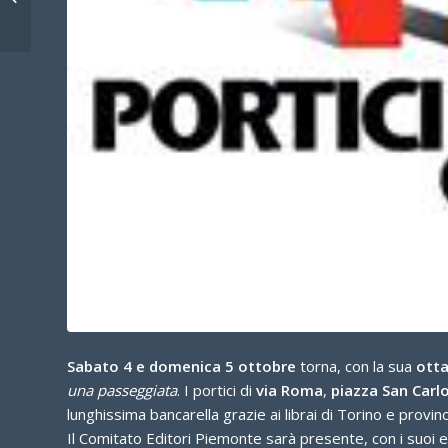
domenica 5 settembre
Sabato 4 e domenica 5 ottobre
torna, con la sua
otta
una passeggiata
. I portici di
via Roma
,
piazza San Carl
lunghissima bancarella grazie ai librai di Torino e provinc
Il Comitato Editori Piemonte sarà presente, con i suoi ed